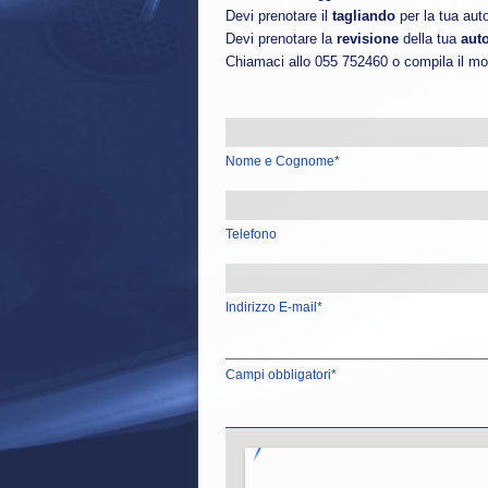
Devi prenotare il
tagliando
per la tua aut
Devi prenotare la
revisione
della tua
aut
Chiamaci allo 055 752460 o compila il modu
Nome e Cognome*
Telefono
Indirizzo E-mail*
Campi obbligatori*